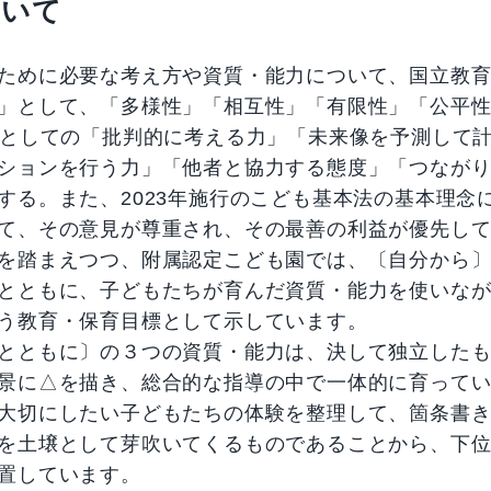
ついて
ために必要な考え方や資質・能力について、国立教育研
」として、「多様性」「相互性」「有限性」「公平
力としての「批判的に考える力」「未来像を予測して
ションを行う力」「他者と協力する態度」「つなが
する。また、2023年施行のこども基本法の基本理念
て、その意見が尊重され、その最善の利益が優先し
を踏まえつつ、附属認定こども園では、〔自分から
とともに、子どもたちが育んだ資質・能力を使いな
う教育・保育目標として示しています。
とともに〕の３つの資質・能力は、決して独立した
景に△を描き、総合的な指導の中で一体的に育って
大切にしたい子どもたちの体験を整理して、箇条書
を土壌として芽吹いてくるものであることから、下
置しています。